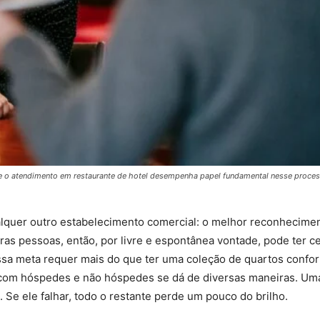
 e o atendimento em restaurante de hotel desempenha papel fundamental nesse proces
lquer outro estabelecimento comercial: o melhor reconhecime
outras pessoas, então, por livre e espontânea vontade, pode ter c
essa meta requer mais do que ter uma coleção de quartos confor
ato com hóspedes e não hóspedes se dá de diversas maneiras. Um
 Se ele falhar, todo o restante perde um pouco do brilho.