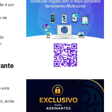
ão é por
o de
 do
m
rante
o este
ó, ainda