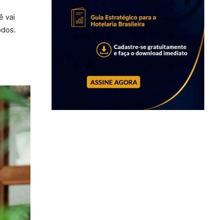
ê vai
odos.