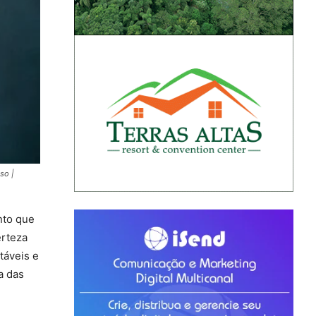
so |
nto que
erteza
táveis e
a das