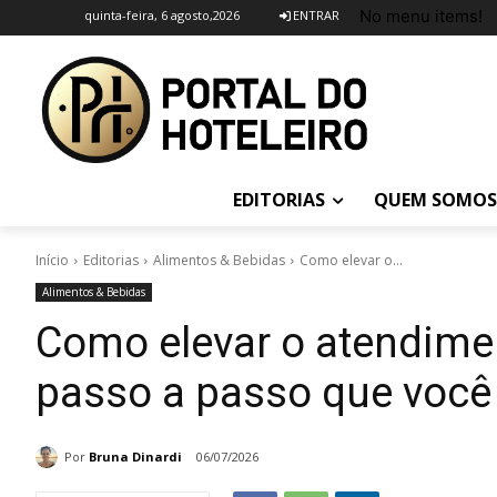
No menu items!
quinta-feira, 6 agosto,2026
ENTRAR
EDITORIAS
QUEM SOMOS
Início
Editorias
Alimentos & Bebidas
Como elevar o...
Alimentos & Bebidas
Como elevar o atendimen
passo a passo que você
Por
Bruna Dinardi
06/07/2026