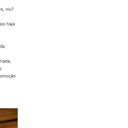
s, viu?
aso haja
da;
riada,
s
ocomoção