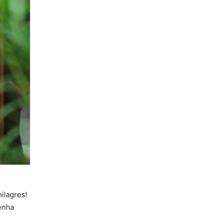
ilagres!
enha