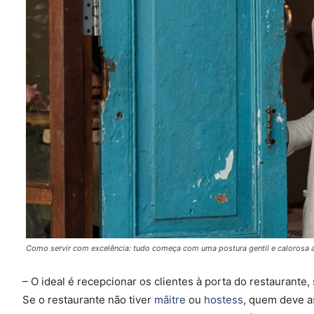
Como servir com excelência: tudo começa com uma postura gentil e calorosa ao
– O ideal é recepcionar os clientes à porta do restaurante
Se o restaurante não tiver
mâitre
ou
hostess
, quem deve a