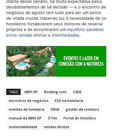
Diante desse cenário, há muita expectativa pelos
desdobramentos de tal decisão — e o encontro de
negócios de agosto tem tudo para ser um ponto
de virada crucial, trazendo luz à necessidade de os
hoteleiros fortalecerem seus motores de reserva
próprios e de encontrarem um
equilíbrio saudável
entre vendas diretas e intermediadas
.
TAGS
ABIH-SP
Booking.com
CADE
encontros de negócios
ESG na hotelaria
eventos de hotelaria
FBHA
gestão de resíduos
manual da ABIH-SP
OTAs
Portal do Hoteleiro
sustentabilidade
vendas diretas