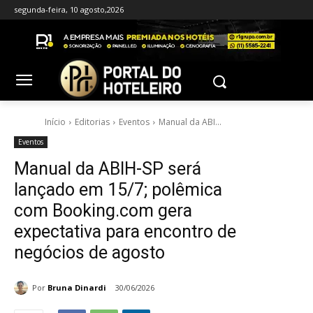
segunda-feira, 10 agosto,2026
Início
Editorias
Eventos
Manual da ABI...
Eventos
Manual da ABIH-SP será
lançado em 15/7; polêmica
com Booking.com gera
expectativa para encontro de
negócios de agosto
Por
Bruna Dinardi
30/06/2026