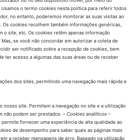
tilizador ou no seu dispositivo móvel, por meio do
 Usamos o termo cookies nesta política para referir todos
ador, no entanto, poderemos monitorar as suas visitas ao
ós. Os cookies recolhem também informações genéricas,
m o site, etc. Os cookies retêm apenas informação
 Mas, se você não concordar em autorizar a coleta de
cidir ser notificado sobre a recepção de cookies, bem
 de ter acesso a algumas das suas áreas ou de receber
izações dos sites, permitindo uma navegação mais rápida e
o nosso site. Permitem a navegação no site e a utilização
jam não podem ser prestados. –
Cookies analíticos
–
s permite fornecer uma experiência de alta qualidade ao
cookies de desempenho para saber quais as páginas mais
arem a receber mensagens de erro. Baseado na utilização