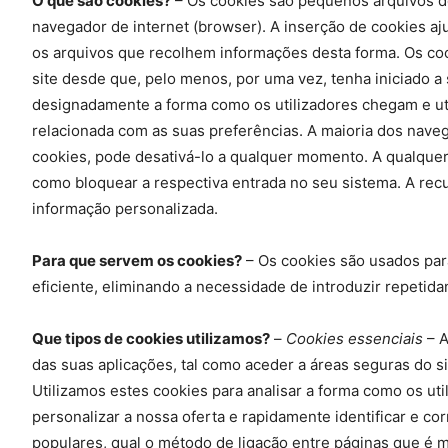
O que são cookies?
– Os cookies são pequenos arquivos de 
navegador de internet (browser). A inserção de cookies aju
os arquivos que recolhem informações desta forma. Os cook
site desde que, pelo menos, por uma vez, tenha iniciado 
designadamente a forma como os utilizadores chegam e util
relacionada com as suas preferências. A maioria dos nave
cookies, pode desativá-lo a qualquer momento. A qualquer 
como bloquear a respectiva entrada no seu sistema. A recu
informação personalizada.
Para que servem os cookies?
– Os cookies são usados para
eficiente, eliminando a necessidade de introduzir repeti
Que tipos de cookies utilizamos?
–
Cookies essenciais
– A
das suas aplicações, tal como aceder a áreas seguras do s
Utilizamos estes cookies para analisar a forma como os uti
personalizar a nossa oferta e rapidamente identificar e 
populares, qual o método de ligação entre páginas que é 