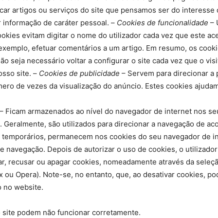
car artigos ou serviços do site que pensamos ser do interesse d
er informação de caráter pessoal. –
Cookies de funcionalidade
– 
cookies evitam digitar o nome do utilizador cada vez que este 
r exemplo, efetuar comentários a um artigo. Em resumo, os cook
não seja necessário voltar a configurar o site cada vez que o visi
osso site. –
Cookies de publicidade
– Servem para direcionar a 
mero de vezes da visualização do anúncio. Estes cookies ajudam 
– Ficam armazenados ao nível do navegador de internet nos seus
e. Geralmente, são utilizados para direcionar a navegação de a
 temporários, permanecem nos cookies do seu navegador de inte
e navegação. Depois de autorizar o uso de cookies, o utilizado
ar, recusar ou apagar cookies, nomeadamente através da seleçã
fox ou Opera). Note-se, no entanto, que, ao desativar cookies, 
o no website.
 site podem não funcionar corretamente.