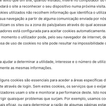
texto que um site, quando visitado, insere no computador do u
dará o site a reconhecer o seu dispositivo numa próxima visita.
ies utilizados não recolhem informação que identifica o utiliz
a sua navegação a partir de alguma comunicação enviada por n
izam os sites ou a zona do país/países através do qual acessa
gadores está configurada para aceitar cookies automaticamente.
momento o utilizador pode, pelo seu navegador de internet, de
sa de uso de cookies no site pode resultar na impossibilidade
 ajudar a determinar a utilidade, interesse e o número de util
damente as mesmas informações.
lguns cookies são essenciais para aceder a áreas específicas d
ite através de login. Sem estes cookies, os serviços que o exi
lizadores usam o site e monitorar a performance deste. Isto no
corrigir quaisquer problemas que surjam. Por exemplo, usamos 
mais eficaz, ou para determinar a razão de algumas páginas est