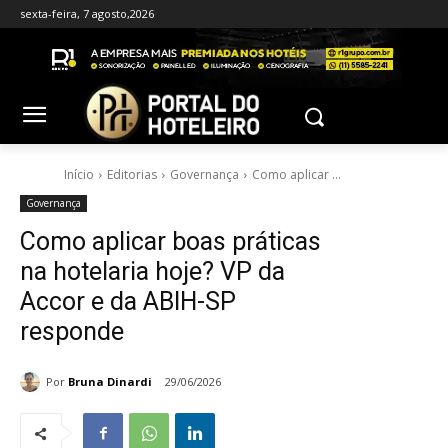
sexta-feira, 7 agosto,2026
Início
Editorias
Governança
Como aplicar ...
Governança
Como aplicar boas práticas
na hotelaria hoje? VP da
Accor e da ABIH-SP
responde
Por
Bruna Dinardi
29/06/2026