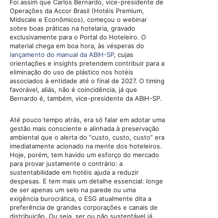
Foi assim que Carlos Bernardo, vice-presidente de
Operações da Accor Brasil (Hotéis Premium,
Midscale e Econômicos), começou o webinar
sobre boas práticas na hotelaria, gravado
exclusivamente para o Portal do Hoteleiro. O
material chega em boa hora, às vésperas do
lançamento do manual da ABIH-SP
, cujas
orientações e insights pretendem contribuir para a
eliminação do uso de plástico nos hotéis
associados à entidade até o final de 2027. O timing
favorável, aliás, não é coincidência, já que
Bernardo é, também, vice-presidente da ABIH-SP.
Até pouco tempo atrás, era só falar em adotar uma
gestão mais consciente e alinhada à preservação
ambiental que o alerta do “custo, custo, custo” era
imediatamente acionado na mente dos hoteleiros.
Hoje, porém, tem havido um esforço do mercado
para provar justamente o contrário: a
sustentabilidade em hotéis ajuda a reduzir
despesas. E tem mais um detalhe essencial: longe
de ser apenas um selo na parede ou uma
exigência burocrática, o ESG atualmente dita a
preferência de grandes corporações e canais de
distribuição. Ou seja, ser ou não sustentável já