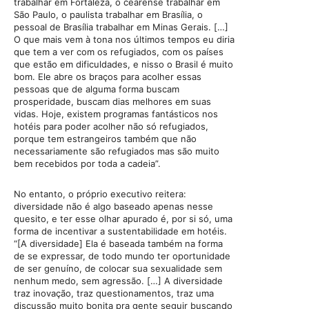
trabalhar em Fortaleza, o cearense trabalhar em
São Paulo, o paulista trabalhar em Brasília, o
pessoal de Brasília trabalhar em Minas Gerais. […]
O que mais vem à tona nos últimos tempos eu diria
que tem a ver com os refugiados, com os países
que estão em dificuldades, e nisso o Brasil é muito
bom. Ele abre os braços para acolher essas
pessoas que de alguma forma buscam
prosperidade, buscam dias melhores em suas
vidas. Hoje, existem programas fantásticos nos
hotéis para poder acolher não só refugiados,
porque tem estrangeiros também que não
necessariamente são refugiados mas são muito
bem recebidos por toda a cadeia”.
No entanto, o próprio executivo reitera:
diversidade não é algo baseado apenas nesse
quesito, e ter esse olhar apurado é, por si só, uma
forma de incentivar a sustentabilidade em hotéis.
“[A diversidade] Ela é baseada também na forma
de se expressar, de todo mundo ter oportunidade
de ser genuíno, de colocar sua sexualidade sem
nenhum medo, sem agressão. […] A diversidade
traz inovação, traz questionamentos, traz uma
discussão muito bonita pra gente seguir buscando