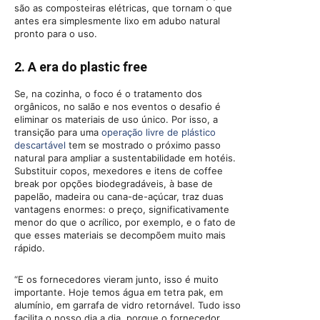
são as composteiras elétricas, que tornam o que
antes era simplesmente lixo em adubo natural
pronto para o uso.
2. A era do plastic free
Se, na cozinha, o foco é o tratamento dos
orgânicos, no salão e nos eventos o desafio é
eliminar os materiais de uso único. Por isso, a
transição para uma
operação livre de plástico
descartável
tem se mostrado o próximo passo
natural para ampliar a sustentabilidade em hotéis.
Substituir copos, mexedores e itens de coffee
break por opções biodegradáveis, à base de
papelão, madeira ou cana-de-açúcar, traz duas
vantagens enormes: o preço, significativamente
menor do que o acrílico, por exemplo, e o fato de
que esses materiais se decompõem muito mais
rápido.
“E os fornecedores vieram junto, isso é muito
importante. Hoje temos água em tetra pak, em
alumínio, em garrafa de vidro retornável. Tudo isso
facilita o nosso dia a dia, porque o fornecedor,