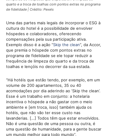
quarto e a troca de toalhas com pontos extras no programa
de fidelidade | Crédito: Pexels
Uma das partes mais legais de incorporar o ESG à
cultura do hotel é a possibilidade de envolver
hóspedes e colaboradores, oferecendo
compensações pela sua participação ativa.
Exemplo disso é a ação “
Skip the clean
”, da Accor,
que premia o hóspede com pontos extras no
programa de fidelidade se ele topar reduzir a
frequência de limpeza do quarto e da troca de
toalhas e lençóis no decorrer da sua estada.
“Há hotéis que estão tendo, por exemplo, em um
volume de 200 apartamentos, 35 ou 40
acomodações por dia aderindo ao ‘Skip the clean’.
Esse é um trabalho em conjunto: a hotelaria
incentiva o hóspede a não gastar com o meio
ambiente e [em troca, isso] também ajuda os
hotéis, que não vão ter esse custo nas
lavanderias. […] Todos têm que estar envolvidos.
Não é uma questão de uma pessoa ou outra, é
uma questão de humanidade, para a gente buscar
um mundo melhor para todo mundo”.