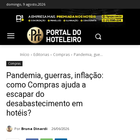
domingo, 9 agosto,2026
Início
Editorias
Compras
Pandemia, gue...
Compras
Pandemia, guerras, inflação:
como Compras ajuda a
escapar do
desabastecimento em
hotéis?
Por
Bruna Dinardi
26/06/2026