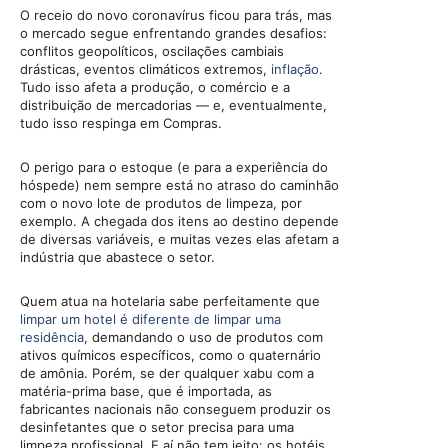
O receio do novo coronavírus ficou para trás, mas
o mercado segue enfrentando grandes desafios:
conflitos geopolíticos, oscilações cambiais
drásticas, eventos climáticos extremos,
inflação
.
Tudo isso afeta a produção, o comércio e a
distribuição de mercadorias — e, eventualmente,
tudo isso respinga em Compras.
O perigo para o estoque (e para a experiência do
hóspede) nem sempre está no atraso do caminhão
com o novo lote de produtos de limpeza, por
exemplo. A chegada dos itens ao destino depende
de diversas variáveis, e muitas vezes elas afetam a
indústria que abastece o setor.
Quem atua na hotelaria sabe perfeitamente que
limpar um hotel é diferente de limpar uma
residência
, demandando o uso de produtos com
ativos químicos específicos, como o quaternário
de amônia. Porém, se der qualquer xabu com a
matéria-prima base, que é importada, as
fabricantes nacionais não conseguem produzir os
desinfetantes que o setor precisa para uma
limpeza profissional. E aí não tem jeito: os hotéis