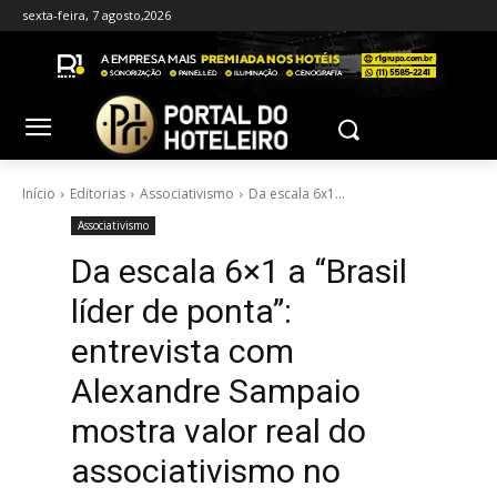
sexta-feira, 7 agosto,2026
Início
Editorias
Associativismo
Da escala 6x1...
Associativismo
Da escala 6×1 a “Brasil
líder de ponta”:
entrevista com
Alexandre Sampaio
mostra valor real do
associativismo no