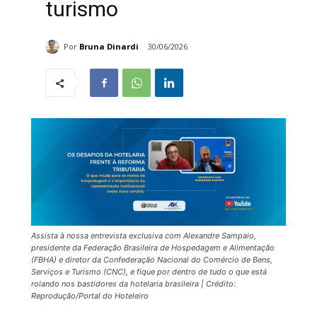
turismo
Por
Bruna Dinardi
30/06/2026
Assista à nossa entrevista exclusiva com Alexandre Sampaio,
presidente da Federação Brasileira de Hospedagem e Alimentação
(FBHA) e diretor da Confederação Nacional do Comércio de Bens,
Serviços e Turismo (CNC), e fique por dentro de tudo o que está
rolando nos bastidores da hotelaria brasileira | Crédito:
Reprodução/Portal do Hoteleiro