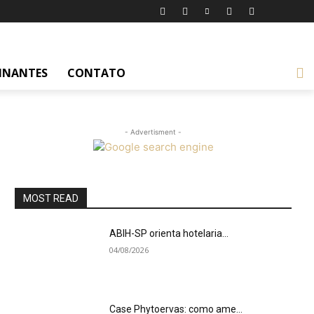
INANTES
CONTATO
- Advertisment -
MOST READ
ABIH-SP orienta hotelaria...
04/08/2026
Case Phytoervas: como ame...