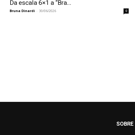
Da escala 6×1 a “Bra...
Bruna Dinardi
-
30/06/2026
0
SOBRE