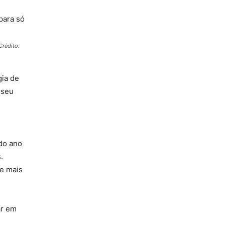
Crédito:
gia de
 seu
do ano
.
de mais
ar em