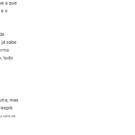
ue a que
 e o
 de
 já sabe
orma
, tudo
a série de