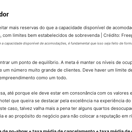
dor
ue a capacidade disponível de acomodações, é fundamental que isso seja feito de form
ntrar um ponto de equilíbrio. A meta é manter os níveis de ocu
e um número muito grande de clientes. Deve haver um limite d
 o empreendimento como um todo.
sa, até porque ele deve estar em consonância com os valores e
tel que queira se destacar pela excelência na experiência do
 caso, talvez valha mais a pena ter alguns quartos desocupa
ia e ao propósito do negócio para não colocar a reputação em r
a de no-show + taxa média de cancelamento + taxa média de 