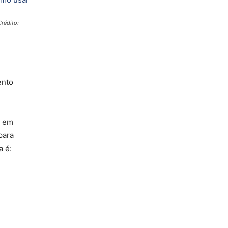
Crédito:
ento
e em
para
a é: