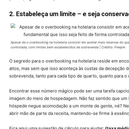
2. Estabeleça um limite – e seja conserva
Apesar de o overbooking na hotelaria consistir em aceitar mais reservas do q
controlada, com limites bem estabelecidos de sobrevenda | Crédito: Freepik
O segredo para o overbooking na hotelaria reside em enco
altos, mas sem que isso aconteça às custas da decepção d
sobrevenda, tanto para cada tipo de quarto, quanto para
Encontrar esse número mágico pode ser uma tarefa capcio
imagem do meio de hospedagem. Não faz sentido que um ho
hóspede negue acomodação a um monte de gente, né? Neste
abrir mão de parte da receita, mantendo-se firme à essênc
Fica aqui uma sugestão de cálculo para ajudar:
(taxa médi