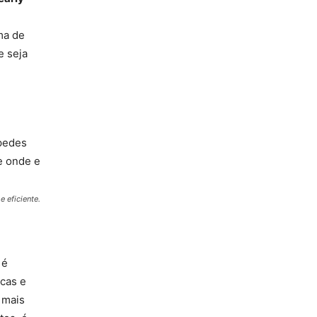
ma de
e seja
 eficiente.
 é
icas e
 mais