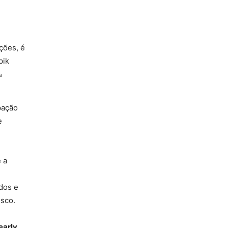
a
pação
e
 a
dos e
isco.
early