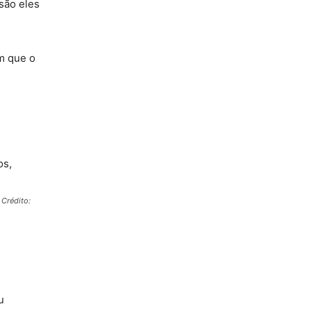
 são eles
am que o
 Crédito:
u