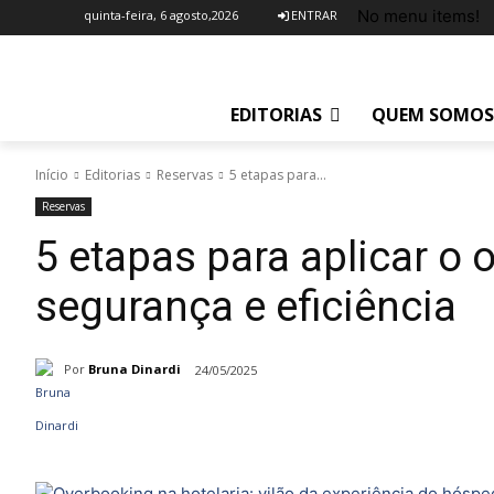
No menu items!
quinta-feira, 6 agosto,2026
ENTRAR
EDITORIAS
QUEM SOMOS
Início
Editorias
Reservas
5 etapas para...
Reservas
5 etapas para aplicar o
segurança e eficiência
Por
Bruna Dinardi
24/05/2025
Compartilhado