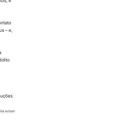
tos, é
ontato
a – e,
a
édito
ína evitam