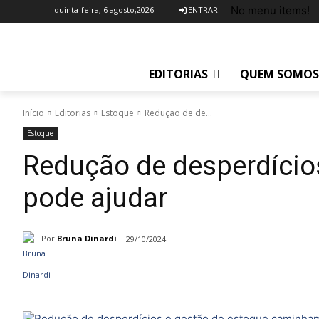
No menu items!
quinta-feira, 6 agosto,2026
ENTRAR
EDITORIAS
QUEM SOMOS
Início
Editorias
Estoque
Redução de de...
Estoque
Redução de desperdício
pode ajudar
Por
Bruna Dinardi
29/10/2024
Compartilhado