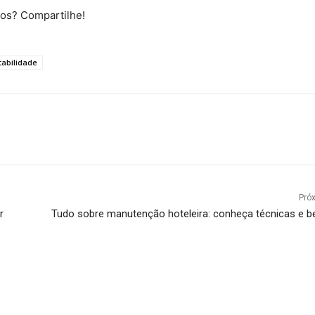
ios? Compartilhe!
tabilidade
Pró
r
Tudo sobre manutenção hoteleira: conheça técnicas e b