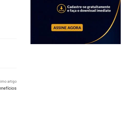
ximo artigo
enefícios