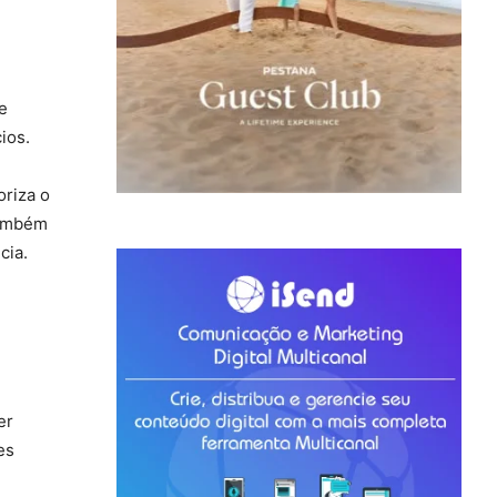
e
ios.
oriza o
também
cia.
er
es