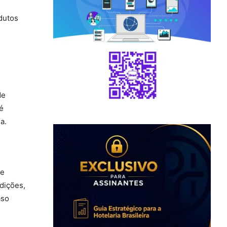
odutos
de
é
a.
de
dições,
aso