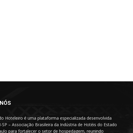
 NÓS
do Hoteleiro é uma plataforma especializada desenvolvida
-SP – Associação Brasileira da Indústria de Hotéis do Estado
ulo para fortalecer o setor de hospedagem, reunindo