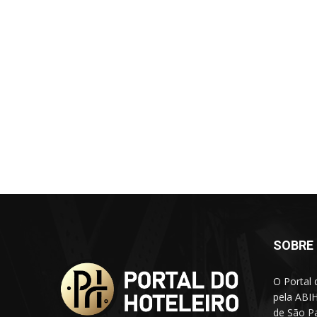
SOBRE
O Portal 
pela ABIH
de São Pa