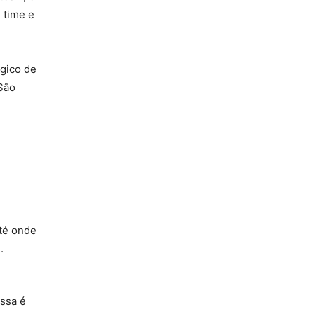
 time e
ógico de
 São
essa é