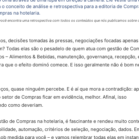
ui você encontra uma retrospectiva com todos os conteúdos que nós publicamos sobre 
azos, decisões tomadas às pressas, negociações focadas apena
m? Todas elas são o pesadelo de quem atua com gestão de Co
mos – Alimentos & Bebidas, manutenção, governança, recepção,
ara que o efeito dominó comece. E isso geralmente não é bom 
eços, quase ninguém percebe. E é aí que mora a contradição: a
setor de Compras ficar em evidência, melhor. Afinal, isso
ando como deveriam.
gestão de Compras na hotelaria, é fascinante e rendeu muito con
bilidade, automação, critérios de seleção, negociação, dados. E
ob medida para você – e vamos relembrar todas elas em instant