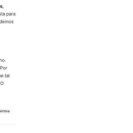
s,
sta para
podemos
ho.
 Por
e tal
 O
ectiva