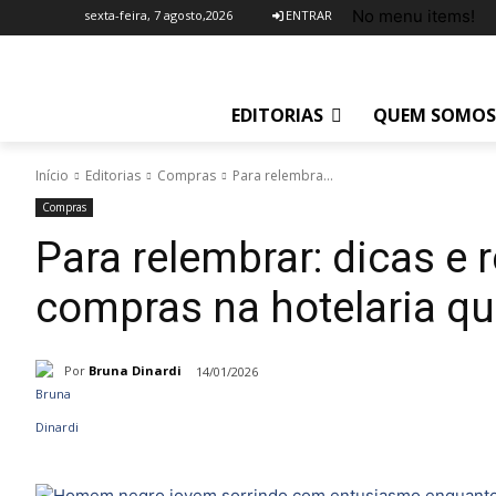
No menu items!
sexta-feira, 7 agosto,2026
ENTRAR
EDITORIAS
QUEM SOMOS
Início
Editorias
Compras
Para relembra...
Compras
Para relembrar: dicas e 
compras na hotelaria q
Por
Bruna Dinardi
14/01/2026
Compartilhado