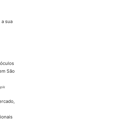
 a sua
epik
ercado,
ionais