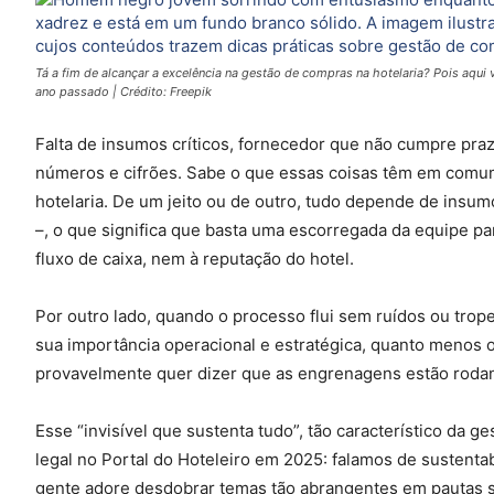
Tá a fim de alcançar a excelência na gestão de compras na hotelaria? Pois aq
ano passado | Crédito: Freepik
Falta de insumos críticos, fornecedor que não cumpre pr
números e cifrões. Sabe o que essas coisas têm em comu
hotelaria. De um jeito ou de outro, tudo depende de insu
–, o que significa que basta uma escorregada da equipe p
fluxo de caixa, nem à reputação do hotel.
Por outro lado, quando o processo flui sem ruídos ou trop
sua importância operacional e estratégica, quanto menos o 
provavelmente quer dizer que as engrenagens estão rod
Esse “invisível que sustenta tudo”, tão característico da 
legal no Portal do Hoteleiro em 2025: falamos de sustenta
gente adore desdobrar temas tão abrangentes em pautas s