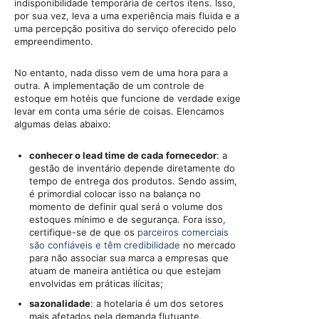
indisponibilidade temporária de certos itens. Isso,
por sua vez, leva a uma experiência mais fluida e a
uma percepção positiva do serviço oferecido pelo
empreendimento.
No entanto, nada disso vem de uma hora para a
outra. A implementação de um controle de
estoque em hotéis que funcione de verdade exige
levar em conta uma série de coisas. Elencamos
algumas delas abaixo:
conhecer o lead time de cada fornecedor
: a
gestão de inventário depende diretamente do
tempo de entrega dos produtos. Sendo assim,
é primordial colocar isso na balança no
momento de definir qual será o volume dos
estoques mínimo e de segurança. Fora isso,
certifique-se de que os
parceiros comerciais
são confiáveis e têm credibilidade
no mercado
para não associar sua marca a empresas que
atuam de maneira antiética ou que estejam
envolvidas em práticas ilícitas;
sazonalidade
: a hotelaria é um dos setores
mais afetados pela demanda flutuante.