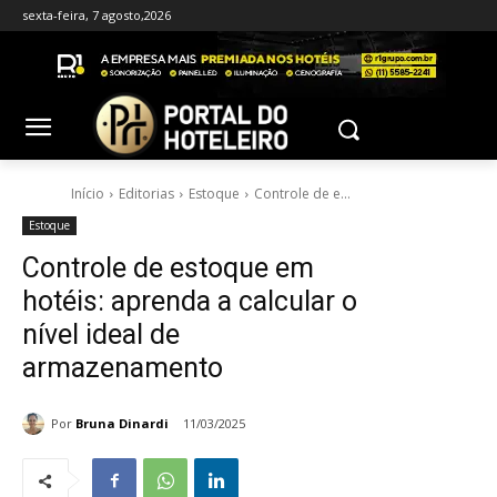
sexta-feira, 7 agosto,2026
Início
Editorias
Estoque
Controle de e...
Estoque
Controle de estoque em
hotéis: aprenda a calcular o
nível ideal de
armazenamento
Por
Bruna Dinardi
11/03/2025