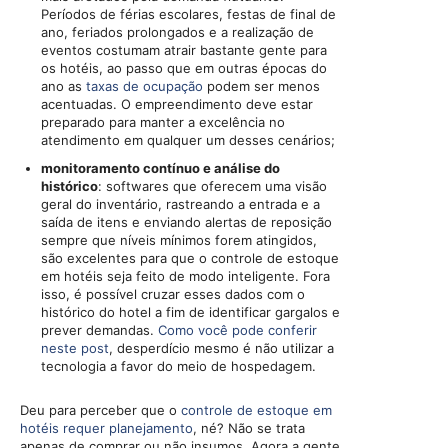
Períodos de férias escolares, festas de final de
ano, feriados prolongados e a realização de
eventos costumam atrair bastante gente para
os hotéis, ao passo que em outras épocas do
ano as
taxas de ocupação
podem ser menos
acentuadas. O empreendimento deve estar
preparado para manter a excelência no
atendimento em qualquer um desses cenários;
monitoramento contínuo e análise do
histórico
: softwares que oferecem uma visão
geral do inventário, rastreando a entrada e a
saída de itens e enviando alertas de reposição
sempre que níveis mínimos forem atingidos,
são excelentes para que o controle de estoque
em hotéis seja feito de modo inteligente. Fora
isso, é possível cruzar esses dados com o
histórico do hotel a fim de identificar gargalos e
prever demandas.
Como você pode conferir
neste post
, desperdício mesmo é não utilizar a
tecnologia a favor do meio de hospedagem.
Deu para perceber que o
controle de estoque em
hotéis requer planejamento
, né? Não se trata
apenas de comprar ou não insumos. Agora a gente