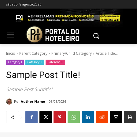
sábado, 8 agosto,2026
Início
Parent Category
Primary/Child Category
Article Title...
Category I
Category II
Category III
Sample Post Title!
Sample Post Subtitle!
Por
Author Name
08/08/2026