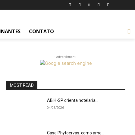
INANTES
CONTATO
- Advertisment -
MOST READ
ABIH-SP orienta hotelaria...
04/08/2026
Case Phytoervas: como ame...