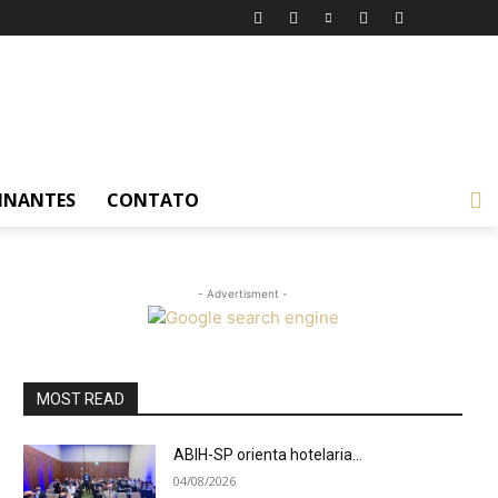
INANTES
CONTATO
- Advertisment -
MOST READ
ABIH-SP orienta hotelaria...
04/08/2026