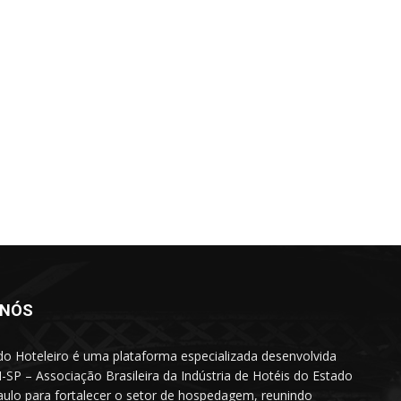
 NÓS
do Hoteleiro é uma plataforma especializada desenvolvida
-SP – Associação Brasileira da Indústria de Hotéis do Estado
ulo para fortalecer o setor de hospedagem, reunindo