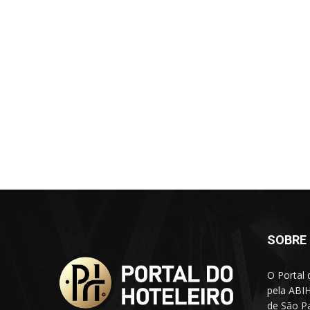
SOBRE
O Portal 
pela ABIH
de São Pa