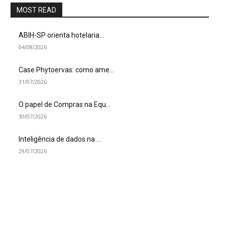
MOST READ
ABIH-SP orienta hotelaria...
04/08/2026
Case Phytoervas: como ame...
31/07/2026
O papel de Compras na Equ...
30/07/2026
Inteligência de dados na ...
29/07/2026
SIGA