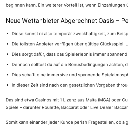
beginnen kann. Ein weiterer Vorteil ist, wenn Einzahlungen 
Neue Wettanbieter Abgerechnet Oasis – P
Diese kannst ni also temporär zweckhaftigkeit, zum Beis
Die tollsten Anbieter verfügen über gültige Glücksspi
Dies sorgt dafür, dass das Spielerlebnis immer spannend 
Dennoch solltest du auf die Bonusbedingungen achten,
Dies schafft eine immersive und spannende Spielatmosphä
In dieser Zeit sind nach den gesetzlichen Vorgaben thr
Das sind etwa Casinos mit 1 Lizenz aus Malta (MGA) oder Cura
Spiele – darunter Roulette, Baccarat oder Live Dealer Baccar
Somit kann einander jeder Kunde perish Fragestellen, ob a 