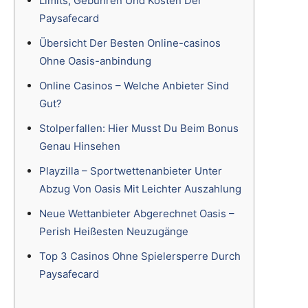
Limits, Gebühren Und Kosten Der
Paysafecard
Übersicht Der Besten Online-casinos
Ohne Oasis-anbindung
Online Casinos – Welche Anbieter Sind
Gut?
Stolperfallen: Hier Musst Du Beim Bonus
Genau Hinsehen
Playzilla – Sportwettenanbieter Unter
Abzug Von Oasis Mit Leichter Auszahlung
Neue Wettanbieter Abgerechnet Oasis –
Perish Heißesten Neuzugänge
Top 3 Casinos Ohne Spielersperre Durch
Paysafecard