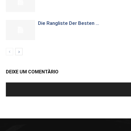
Die Rangliste Der Besten ...
DEIXE UM COMENTÀRIO