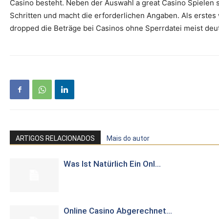
Casino besteht. Neben der Auswahl a great Casino Spielen s
Schritten und macht die erforderlichen Angaben. Als erstes
dropped die Beträge bei Casinos ohne Sperrdatei meist deut
ARTIGOS RELACIONADOS
Mais do autor
Was Ist Natürlich Ein Onl...
Online Casino Abgerechnet...