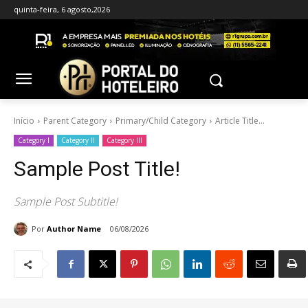
quinta-feira, 6 agosto,2026
Início
Parent Category
Primary/Child Category
Article Title...
Category I
Category II
Category III
Sample Post Title!
Sample Post Subtitle!
Por
Author Name
06/08/2026