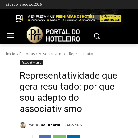
sábado, 8 agosto,2026
Início
Editorias
Associativismo
Representativ...
Associativismo
Representatividade que
gera resultado: por que
sou adepto do
associativismo
Por
Bruna Dinardi
23/02/2026