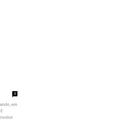
0
lando, em
 É
envolve