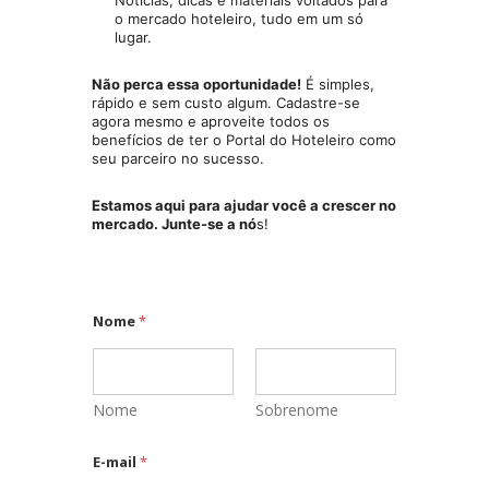
Notícias, dicas e materiais voltados para
o mercado hoteleiro, tudo em um só
lugar.
Não perca essa oportunidade!
É simples,
rápido e sem custo algum. Cadastre-se
agora mesmo e aproveite todos os
benefícios de ter o Portal do Hoteleiro como
seu parceiro no sucesso.
Estamos aqui para ajudar você a crescer no
mercado. Junte-se a nó
s!
d
Nome
*
e
E
-
m
a
Nome
Sobrenome
i
l
E-mail
*
L