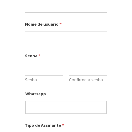
a
y
o
u
t
Nome de usuário
*
Senha
*
Senha
Confirme a senha
Whatsapp
Tipo de Assinante
*